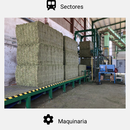

Sectores

Maquinaria