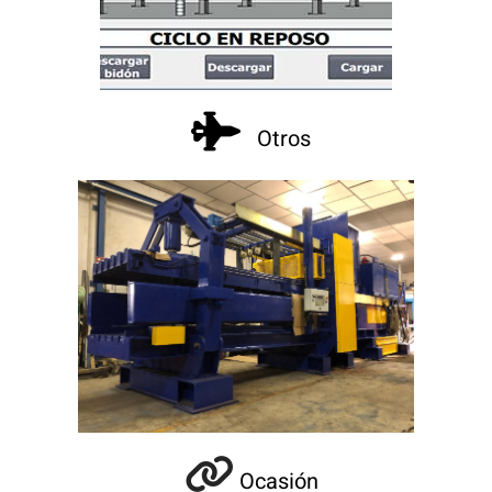

Otros

Ocasión